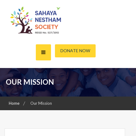
Skip
to
content
A friend for the Needy
Sahaya Nestham Society
DONATE NOW
OUR MISSION
Home
Our Mission